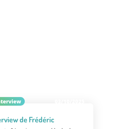
nterview
03/10/2025
erview de Frédéric