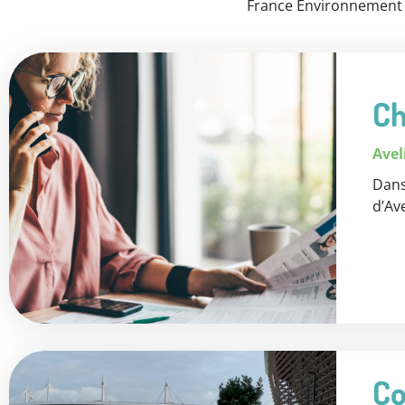
France Environnement 
Ch
Avel
Dans
d’Av
Co