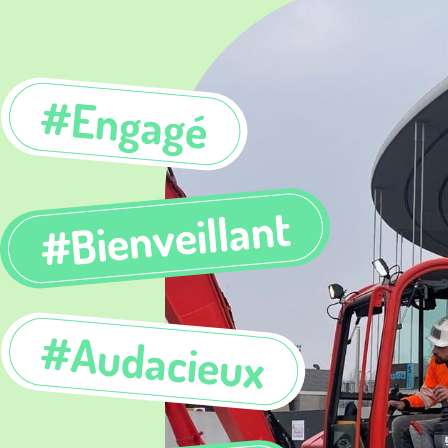
#Engagé
#Bienveillant
#Audacieux