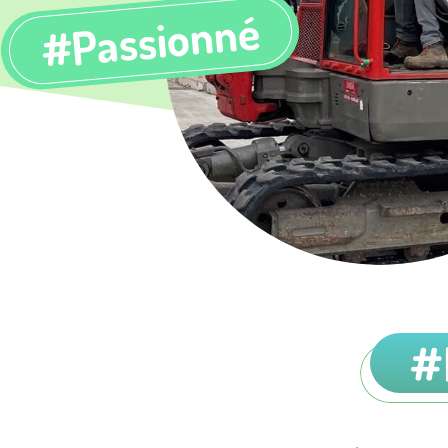
#Passionné
#