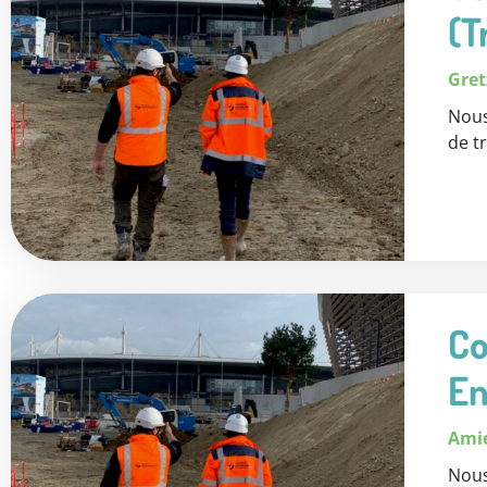
(T
Gret
Nous
de t
Co
En
Ami
Nous