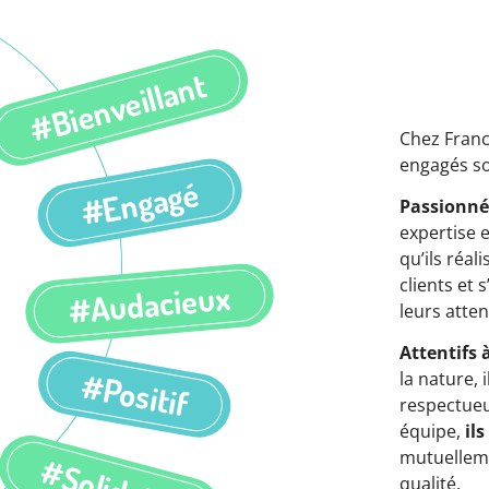
#Bienveillant
Chez Franc
engagés so
#Engagé
Passionné
expertise e
qu’ils réal
clients et
#Audacieux
leurs atten
Attentifs
#Positif
la nature, 
respectueu
équipe,
ils
mutuellem
#Solidaire
qualité.