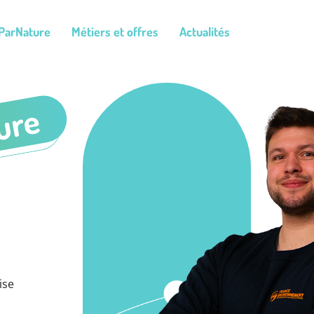
ParNature
Métiers et offres
Actualités
ure
ise